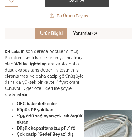
Satın Al
Bu Ürünü Paylaş
Ürün Bilgisi
Yorumlar
(0)
'in son derece popüler olmuş
DH Labs
Phantom isimli kablosunun yerini almış
olan
White Lightning
ara kablo, daha
düşük kapasitans değeri, iyileştirilmiş
ekranlaması ve daha cazip görünüşüyle
daha da yüksek bir kalite / fiyat oranı
sunuyor. Diğer özellikleri ise şöyle
sıralanabilir:
OFC bakır iletkenler
Köpük PE yalıtkan
%95 örtü sağlayan çok sık örgülü
ekran
Düşük kapasitans (24 pF / ft)
Çok cazip "Sedef Beyaz" dış