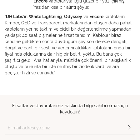
Encore
kablolarıyla ilgili güzel bir yazı çıkmış.
Yazıdan kısa bir alıntı şöyle:
“
DH Labs
’in
White Lightning
,
Odyssey
ve
Encore
kablolarını,
Kimber, QED ve Transparent markalarından oluşan daha pahalı
kabloların yerine taktım ve ciddi bir değerlendirme yapmadan
yaklaşık 40 saat pişmelerine fırsat tanıdım. Kablolar biraz
kendine geldikten sonra duyduğum şey son derece dengeli,
doğal ve canlı bir sesti ve yerlerini aldıkları kabloların onda biri
fiyatında olduklarına dair hiç bir belirti yoktu. Bu bana çok
şaşırtıcı geldi. Ana hatlarıyla, müzikte çok önemli bir akışkanlık
oluştu ve bununla birlikte müthiş bir zindelik vardı ve ara
geçişler hızlı ve canlıydı.”
Fırsatlar ve duyurularımız hakkında bilgi sahibi olmak için
kaydolun!