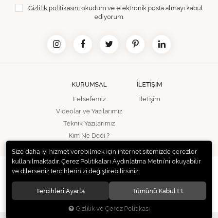
Gizlilik politikasını
okudum ve elektronik posta almayı kabul
ediyorum.
KURUMSAL
İLETİŞİM
Felsefemiz
İletişim
Videolar ve Yazılarımız
Teknik Yazılarımız
Kim Ne Dedi ?
Size daha iyi hizmet verebilmek için internet sitemizde çerezler
kullanılmaktadır. Çerez Politikaları Aydınlatma Metni’ni okuyabilir
© 2020
Timpani Ses ve Görüntü Sistemleri San. ve Tic. Ltd. Şti.
. Tüm
ve dilerseniz tercihlerinizi değiştirebilirsiniz.
hakları saklıdır.
Tercihleri Ayarla
Tümünü Kabul Et
Gizlilik ve Çerez Politikası
®