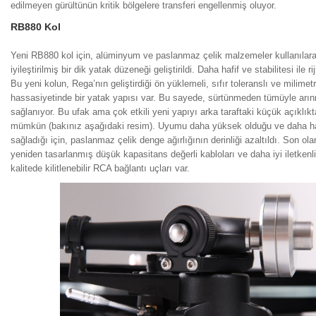
edilmeyen gürültünün kritik bölgelere transferi engellenmiş oluyor.
RB880 Kol
Yeni RB880 kol için, alüminyum ve paslanmaz çelik malzemeler kullanılara
iyileştirilmiş bir dik yatak düzeneği geliştirildi. Daha hafif ve stabilitesi ile 
Bu yeni kolun, Rega’nın geliştirdiği ön yüklemeli, sıfır toleranslı ve milimet
hassasiyetinde bir yatak yapısı var. Bu sayede, sürtünmeden tümüyle arı
sağlanıyor. Bu ufak ama çok etkili yeni yapıyı arka taraftaki küçük açıklık
mümkün (bakınız aşağıdaki resim). Uyumu daha yüksek olduğu ve daha ha
sağladığı için, paslanmaz çelik denge ağırlığının derinliği azaltıldı. Son ol
yeniden tasarlanmış düşük kapasitans değerli kabloları ve daha iyi iletken
kalitede kilitlenebilir RCA bağlantı uçları var.