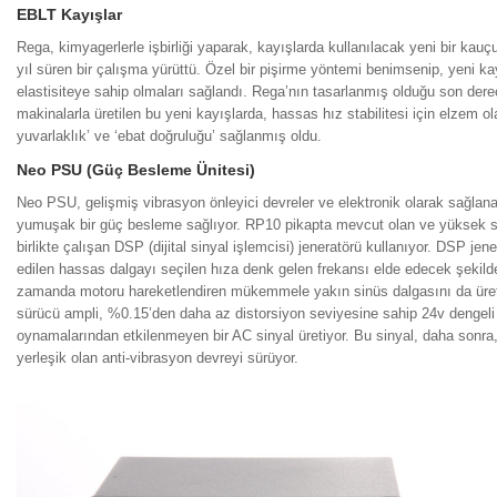
EBLT Kayışlar
Rega, kimyagerlerle işbirliği yaparak, kayışlarda kullanılacak yeni bir kauç
yıl süren bir çalışma yürüttü. Özel bir pişirme yöntemi benimsenip, yeni kayı
elastisiteye sahip olmaları sağlandı. Rega’nın tasarlanmış olduğu son der
makinalarla üretilen bu yeni kayışlarda, hassas hız stabilitesi için elzem
yuvarlaklık’ ve ‘ebat doğruluğu’ sağlanmış oldu.
Neo PSU (Güç Besleme Ünitesi)
Neo PSU, gelişmiş vibrasyon önleyici devreler ve elektronik olarak sağlan
yumuşak bir güç besleme sağlıyor. RP10 pikapta mevcut olan ve yüksek stabi
birlikte çalışan DSP (dijital sinyal işlemcisi) jeneratörü kullanıyor. DSP jene
edilen hassas dalgayı seçilen hıza denk gelen frekansı elde edecek şekild
zamanda motoru hareketlendiren mükemmele yakın sinüs dalgasını da üreti
sürücü ampli, %0.15’den daha az distorsiyon seviyesine sahip 24v dengeli
oynamalarından etkilenmeyen bir AC sinyal üretiyor. Bu sinyal, daha sonra,
yerleşik olan anti-vibrasyon devreyi sürüyor.