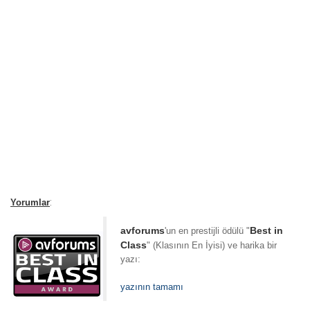
:
Yorumlar
avforums
Best in
'un en prestijli ödülü "
Class
" (Klasının En İyisi) ve harika bir
yazı:
yazının tamamı