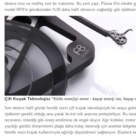
derece ince ve müthiş sert bir malzeme. Bu yeni yapı, Planar 8’in iskelet 
model RP8’in gövdesinden %30 daha hafif olmasını sağladığı gibi rijiditesini
Çift Kuşak Teknolojisi
“Kütle enerjiyi emer - kayıp enerji ise, kayı
Son derece hafif gövde fenolik rezin çift kuşak teknolojisiyle bir araya getir
rijiditenin gerekli olduğu ana yatak ile kol mili arasına yerleştiriliyor. Bu t
rezonansı önlediği gibi enerji emilimine de engel oluyor. Ağır kütleler, moto
yaydığı gürültü titreşimlerini plağa daha kolay ileteceği için anahtar bölgele
fenolik rezin kuşak kullanımıyla ağırlığı düşürülmesi sağlanıyor. Böylece en