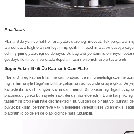
Ana Yatak
Planar 8’de yeni ve hafif bir ana yatak düzeneği mevcut. Tek parça alüm
altı sehpaya bağlı olan sertleştirilmiş çelik mil, özel imalat ve şaseye özg
edilmiş pirinç yatak içinde dönüyor. Bu bağlantı yöntemi istenmeyen potans
gövdeye iletilmesini ve orada depolanmasını önlemek üzere tasarlandı.
Süper Volan Etkili Üç Katmanlı Cam Plato
Planar 8’in üç katmanlı lamine cam platosu, cam mühendisliği üzerine uzm
İngiliz firmasıyla Rega'nın birlikte çalışması sonucunda ortaya çıktı. Bu y
kalitede iki farklı Pilkington camından mamul. Bir pikabın ağırlığa ihtiyaç
platosudur, çünkü bu sayede sabit dünüş hızı elde edilir. Buna karşılık, ağı
tasarımını problemli hale getirmektedir, bu yüzden de bir ara yol bulmak gere
büyük bir kısmı perimetreye yakın bölgelere yerleştirilirse volan etkisi sağ
platonun iç bölgeleri de olabildiğince hafif tutulabilir.