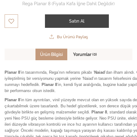
Rega Planar 8 (Fiyata Kafa İğne Dahil Değildir)
Satın Al
Bu Ürünü Paylaş
Ürün Bilgisi
Yorumlar
(0)
Planar 8
’in tasarımında, Rega’nın referans pikabı ‘
Naiad
’dan ilham alındı
iyileştirilmiş bir versiyonunu yapmak yerine ‘Naiad’ın tasarım felsefesini da
sunmayı hedefledik.
Planar 8
’in, kendi fiyat aralığında, bugüne kadar yap
bir performansı olsun istedik.
Planar 8
’in tüm ayrıntıları, vinil yüzeyde mevcut olan en yüksek sayıda d
çıkartabilmek üzere tasarlandı. Bu hedef gözetilerek, son derece düşük yoğ
gövdeyle birlikte en gelişmiş malzemeler seçildi.
Planar 8
, standard olara
yeni Neo PSU güç besleme ünitesiyle birlikte geliyor. Neo PSU ünite, elekt
ileri düzeyde vibrasyon kontrolü ve ince hız ayarının kullanıcı tarafından 
sağlıyor. Önceki modelin, kapağı taşımaya yarayan dış kasası kaldırılıp ye
tümüyle çıkabilir, tek parça bir toz kapağı öngörülerek pikabın genel ağırlı