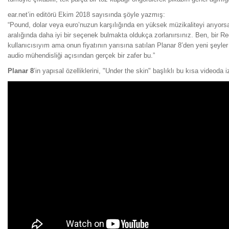
ear.net’in editörü Ekim 2018 sayısında şöyle yazmış:
“Pound, dolar veya euro’nuzun karşılığında en yüksek müzikaliteyi arıyorsa
aralığında daha iyi bir seçenek bulmakta oldukça zorlanırsınız. Ben, bir 
kullanıcısıyım ama onun fiyatının yarısına satılan Planar 8’den yeni şeyl
audio mühendisliği açısından gerçek bir zafer bu.”
Planar 8
’in yapısal özelliklerini, "Under the skin" başlıklı bu kısa videoda iz