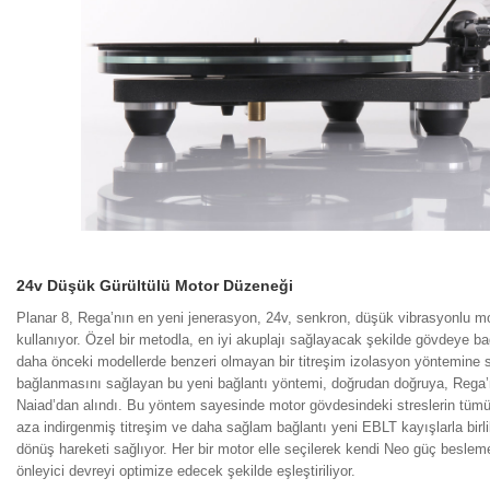
24v Düşük Gürültülü Motor Düzeneği
Planar 8, Rega’nın en yeni jenerasyon, 24v, senkron, düşük vibrasyonlu mot
kullanıyor. Özel bir metodla, en iyi akuplajı sağlayacak şekilde gövdeye b
daha önceki modellerde benzeri olmayan bir titreşim izolasyon yöntemine s
bağlanmasını sağlayan bu yeni bağlantı yöntemi, doğrudan doğruya, Rega’n
Naiad’dan alındı. Bu yöntem sayesinde motor gövdesindeki streslerin tümü
aza indirgenmiş titreşim ve daha sağlam bağlantı yeni EBLT kayışlarla birl
dönüş hareketi sağlıyor. Her bir motor elle seçilerek kendi Neo güç besleme
önleyici devreyi optimize edecek şekilde eşleştiriliyor.