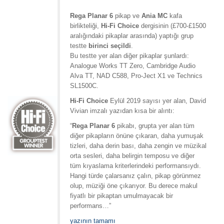
Rega Planar 6
pikap ve
Ania MC
kafa
birlikteliği,
Hi-Fi Choice
dergisinin (£700-£1500
aralığındaki pikaplar arasında) yaptığı grup
testte
birinci seçildi
.
Bu testte yer alan diğer pikaplar şunlardı:
Analogue Works TT Zero, Cambridge Audio
Alva TT, NAD C588, Pro-Ject X1 ve Technics
SL1500C.
Hi-Fi Choice
Eylül 2019 sayısı yer alan, David
Vivian imzalı yazıdan kısa bir alıntı:
“
Rega Planar 6
pikabı, grupta yer alan tüm
diğer pikapların önüne çıkaran, daha yumuşak
tizleri, daha derin bası, daha zengin ve müzikal
orta sesleri, daha belirgin temposu ve diğer
tüm kıyaslama kriterlerindeki performansıydı.
Hangi türde çalarsanız çalın, pikap görünmez
olup, müziği öne çıkarıyor. Bu derece makul
fiyatlı bir pikaptan umulmayacak bir
performans…”
yazının tamamı