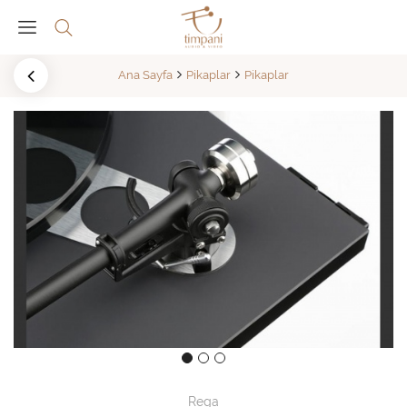
Ana Sayfa
Pikaplar
Pikaplar
Rega