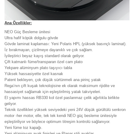
Ana Özellikler:
NEO Güç Besleme ünitesi
Ultra hafif köpük dolgulu gövde
Gövde laminat kaplaması: Yeni Polaris HPL (yüksek basınçlı laminat).
İz bırakmayan, çizilmeye dayanıklı ve çok sağlam.
İyileştirici beyaz kayış standard olarak geliyor.
Çift katmanlı füme/transparan özel cam plato
Yekpare alüminyum plato taşıyıcı tabla
Yüksek hassasiyette özel kasnak
Patent bekleyen, çok düşük sürtünmeli ana pirinç yatak
Rega’nın çift kuşak teknolojisine ek olarak maksimum rijidite ve
hassasiyet sağlamak için eşleştirilmiş yatak takviyeleri.
El yapımı hassas RB330 kol özel paslanmaz çelik ağırlıkla birlikte
geliyor.
Teknik özellikleri yüksek seviyedeki yeni 24V düşük gürültülü senkron
motor -her motor, elle, tek tek kendi NEO güç besleme ünitesiyle
eşleştiriliyor ve böylece optimum titreşim kontrolü sağlanıyor.
Yeni füme toz kapağı.
Yeni alüminyum ayak finişleri ve Planar stili ayaklar