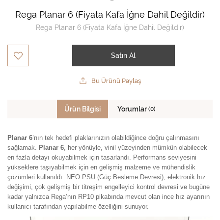
Rega Planar 6 (Fiyata Kafa İğne Dahil Değildir)
Rega Planar 6 (Fiyata Kafa İğne Dahil Değildir)
Satın Al
Bu Ürünü Paylaş
Ürün Bilgisi
Yorumlar
(0)
Planar 6
’nın tek hedefi plaklarınızın olabildiğince doğru çalınmasını
sağlamak.
Planar 6
, her yönüyle, vinil yüzeyinden mümkün olabilecek
en fazla detayı okuyabilmek için tasarlandı. Performans seviyesini
yükseklere taşıyabilmek için en gelişmiş malzeme ve mühendislik
çözümleri kullanıldı. NEO PSU (Güç Besleme Devresi), elektronik hız
değişimi, çok gelişmiş bir titreşim engelleyici kontrol devresi ve bugüne
kadar yalnızca Rega’nın RP10 pikabında mevcut olan ince hız ayarının
kullanıcı tarafından yapılabilme özelliğini sunuyor.