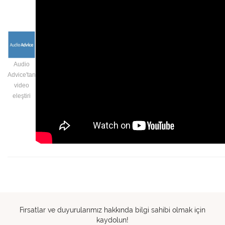
Audio
Advice'tan
video
eleştiri
Fırsatlar ve duyurularımız hakkında bilgi sahibi olmak için
kaydolun!