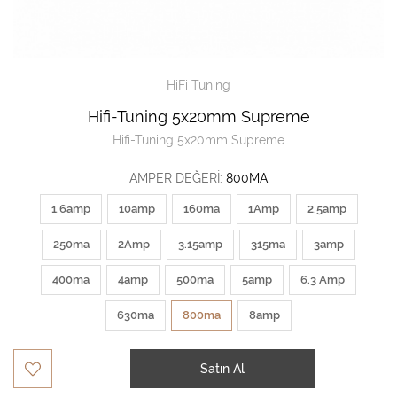
HiFi Tuning
Hifi-Tuning 5x20mm Supreme
Hifi-Tuning 5x20mm Supreme
AMPER DEĞERI:
800MA
1.6amp
10amp
160ma
1Amp
2.5amp
250ma
2Amp
3.15amp
315ma
3amp
400ma
4amp
500ma
5amp
6.3 Amp
630ma
800ma
8amp
Satın Al