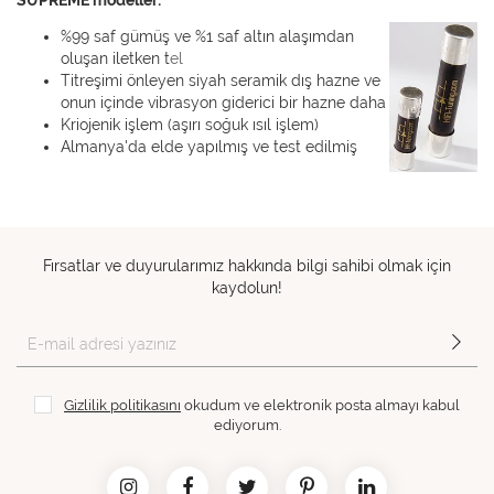
SUPREME modeller:
%99 saf gümüş ve %1 saf altın alaşımdan
oluşan iletken t
el
Titreşimi önleyen siyah seramik dış hazne ve
onun içinde vibrasyon giderici bir hazne daha
Kriojenik işlem (aşırı soğuk ısıl işlem)
Almanya'da elde yapılmış ve test edilmiş
Fırsatlar ve duyurularımız hakkında bilgi sahibi olmak için
kaydolun!
Gizlilik politikasını
okudum ve elektronik posta almayı kabul
ediyorum.