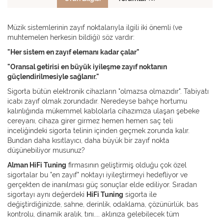
Müzik sistemlerinin zayıf noktalarıyla ilgili iki önemli (ve
muhtemelen herkesin bildiği) söz vardır:
"Her sistem en zayıf elemanı kadar çalar"
"Oransal getirisi en büyük iyileşme zayıf noktanın
güçlendirilmesiyle sağlanır."
Sigorta bütün elektronik cihazların "olmazsa olmazıdır". Tabiyatı
icabı zayıf olmak zorundadır. Neredeyse bahçe hortumu
kalınlığında mükemmel kablolarla cihazımıza ulaşan şebeke
cereyanı, cihaza girer girmez hemen hemen saç teli
inceliğindeki sigorta telinin içinden geçmek zorunda kalır.
Bundan daha kısıtlayıcı, daha büyük bir zayıf nokta
düşünebiliyor musunuz?
Alman HiFi Tuning
firmasının geliştirmiş olduğu çok özel
sigortalar bu "en zayıf" noktayı iyileştirmeyi hedefliyor ve
gerçekten de inanılması güç sonuçlar elde ediliyor. Sıradan
sigortayı aynı değerdeki
HiFi Tuning
sigorta ile
değiştirdiğinizde, sahne, derinlik, odaklama, çözünürlük, bas
kontrolu, dinamik aralık, tını.... aklınıza gelebilecek tüm