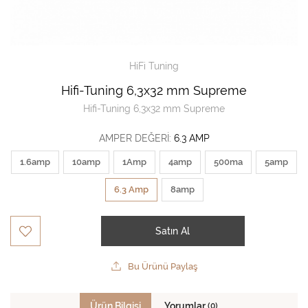
HiFi Tuning
Hifi-Tuning 6,3x32 mm Supreme
Hifi-Tuning 6,3x32 mm Supreme
AMPER DEĞERI:
6.3 AMP
1.6amp
10amp
1Amp
4amp
500ma
5amp
6.3 Amp
8amp
Satın Al
Bu Ürünü Paylaş
Ürün Bilgisi
Yorumlar
(0)