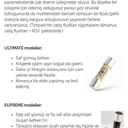
parametrelerde çok önemli iyileşmeler oluyor. Bu ölçekte bir
iyileşme için ödemiş olduğunuz parayı göz önünde
tuttuğunuzda da muhtemelen benzeri olmayan bir fiyat/getiri
oranıyla karşı karşıya olduğunuzun şaşırarak farkına
varıyorsunuz. (Timpani'nin satış fiyatları sigortaların Almanya
satış fiyatları + KDV şeklindedir.)
ULTIMATE modeller:
Saf gümüş iletken
Kriojenik işlem (aşırı soğuk ısıl işlem)
Daha iyi titreşim izolasyonu için cam
yerine seramik hazne
Almanya'da elde yapılmış ve test
edilmiş
SUPREME modeller:
%99 saf gümüş ve %1 saf altın alaşımdan
oluşan iletken t
el
Titreşimi önleyen siyah seramik dış hazne ve