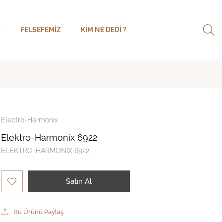
Z
FELSEFEMIZ
KIM NE DEDI ?
Electro-Harmonix
Elektro-Harmonix 6922
ELEKTRO-HARMONİX 6922
Satın Al
Bu Ürünü Paylaş