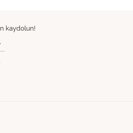
çin kaydolun!
.