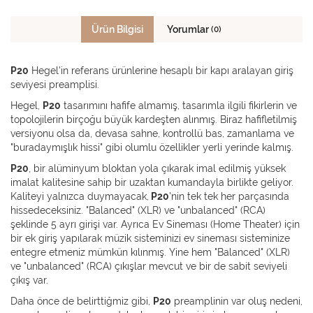
Ürün Bilgisi
Yorumlar
(0)
P20
Hegel'in referans ürünlerine hesaplı bir kapı aralayan giriş
seviyesi preamplisi.
Hegel,
P20
tasarımını hafife almamış, tasarımla ilgili fikirlerin ve
topolojilerin birçoğu büyük kardeşten alınmış. Biraz hafifletilmiş
versiyonu olsa da, devasa sahne, kontrollü bas, zamanlama ve
"buradaymışlık hissi" gibi olumlu özellikler yerli yerinde kalmış.
P20
, bir alüminyum bloktan yola çıkarak imal edilmiş yüksek
imalat kalitesine sahip bir uzaktan kumandayla birlikte geliyor.
Kaliteyi yalnızca duymayacak,
P20
'nin tek tek her parçasında
hissedeceksiniz. "Balanced" (XLR) ve "unbalanced" (RCA)
şeklinde 5 ayrı girişi var. Ayrıca Ev Sineması (Home Theater) için
bir ek giriş yapılarak müzik sisteminizi ev sineması sisteminize
entegre etmeniz mümkün kılınmış. Yine hem "Balanced" (XLR)
ve "unbalanced" (RCA) çıkışlar mevcut ve bir de sabit seviyeli
çıkış var.
Daha önce de belirttiğmiz gibi,
P20
preamplinin var oluş nedeni,