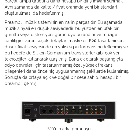
parçalı ampli grubuna daha hesaplı bir giriş imkanı sunmak.
Aynı zamanda da kalite / fiyat oranında yeni bir standart
oluşturulması da hedeflenmiş.
Preampli, müzik sisteminin en narin parçasıdır. Bu aşamada
müzik sinyali en düşük seviyededir, bu yüzden en ufak bir
gürültü veya distorsiyon, görüntüyü bulandırır ve müziğe
canlılığını veren küçük detayları maskeler.
P20
tasarlanırken
düşük fiyat seviyesinde en yüksek performans hedeflenmiş ve
bu hedefe de Silikon Germanium transistörler gibi çok yeni
teknolojiler kullanarak ulaşılmış. Buna ek olarak başlangıçta
odyo devreleri için tasarlanmamış özel yüksek frekans
bileşenleri daha önce hiç uygulanmamış şekillerde kullanılmış.
Sonuçta da ortaya açık ve doğal bir sese sahip, hesaplı bir
preampli çıkmış.
P20'nin arka görünüşü