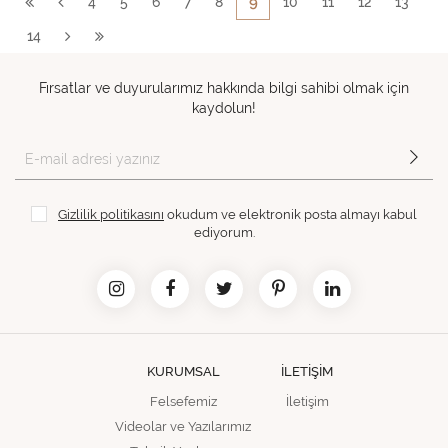
9
4
5
6
7
8
10
11
12
13
14
Fırsatlar ve duyurularımız hakkında bilgi sahibi olmak için
kaydolun!
Gizlilik politikasını
okudum ve elektronik posta almayı kabul
ediyorum.
KURUMSAL
İLETİŞİM
Felsefemiz
İletişim
Videolar ve Yazılarımız