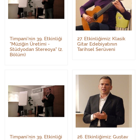
Timpani'nin 39. Etkinliği
27. Etkinliğimiz: Klasik
"Müziğin Üretimi -
Gitar Edebiyatının
Stüdyodan Stereoya" (2.
Tarihsel Serüveni
Bölüm)
Timpani'nin 39. Etkinliği
26. Etkinliğimiz: Gustav