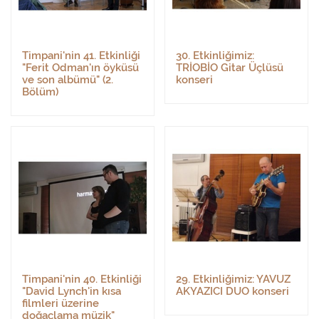
Timpani'nin 41. Etkinliği
30. Etkinliğimiz:
"Ferit Odman'ın öyküsü
TRİOBİO Gitar Üçlüsü
ve son albümü" (2.
konseri
Bölüm)
Timpani'nin 40. Etkinliği
29. Etkinliğimiz: YAVUZ
"David Lynch'in kısa
AKYAZICI DUO konseri
filmleri üzerine
doğaçlama müzik"