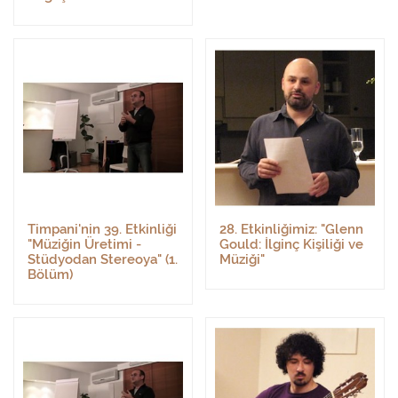
Timpani'nin 39. Etkinliği
28. Etkinliğimiz: "Glenn
"Müziğin Üretimi -
Gould: İlginç Kişiliği ve
Stüdyodan Stereoya" (1.
Müziği"
Bölüm)