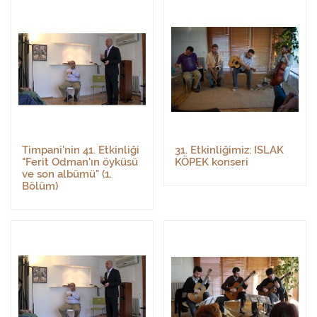
Timpani'nin 41. Etkinliği
31. Etkinliğimiz: ISLAK
"Ferit Odman'ın öyküsü
KÖPEK konseri
ve son albümü" (1.
Bölüm)