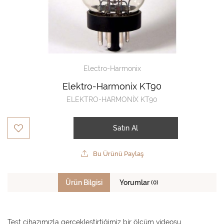
Electro-Harmonix
Elektro-Harmonix KT90
ELEKTRO-HARMONİX KT90
Satın Al
Bu Ürünü Paylaş
Ürün Bilgisi
Yorumlar
(0)
Test cihazımızla gerçekleştirtiğimiz bir ölçüm videosu