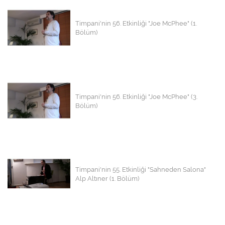
Timpani'nin 56. Etkinliği "Joe McPhee" (1.
Bölüm)
Timpani'nin 56. Etkinliği "Joe McPhee" (3.
Bölüm)
Timpani'nin 55. Etkinliği "Sahneden Salona"
Alp Altıner (1. Bölüm)