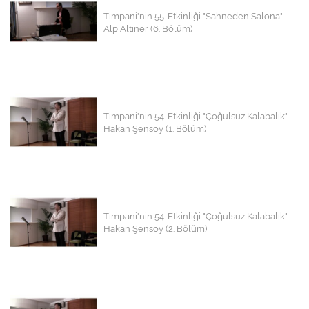
Timpani'nin 55. Etkinliği "Sahneden Salona"
Alp Altıner (6. Bölüm)
Timpani'nin 54. Etkinliği "Çoğulsuz Kalabalık"
Hakan Şensoy (1. Bölüm)
Timpani'nin 54. Etkinliği "Çoğulsuz Kalabalık"
Hakan Şensoy (2. Bölüm)